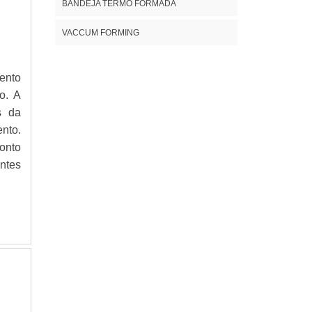
BANDEJA TERMO FORMADA
VACCUM FORMING
ento
o. A
s da
nto.
onto
ntes