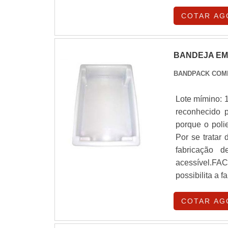
COTAR AG
BANDEJA EM
BANDPACK COM
Lote mímino: 
reconhecido p
porque o poli
Por se tratar 
fabricação 
acessível.F
possibilita a 
COTAR AG