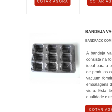
COTAR AGORA
COTAR A
BANDEJA VA
BANDPACK COM
A bandeja va
consiste na f
ideal para a 
de produtos c
vacuum formi
embalagens de
vidro. Esta 
qualidade e re
COTAR AG