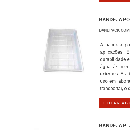
BANDEJA PO
BANDPACK COM
A bandeja pol
aplicações. 
durabilidade e
água, às inte
externos. Ela 
uso em laborat
transportar, o
COTAR AG
BANDEJA PL