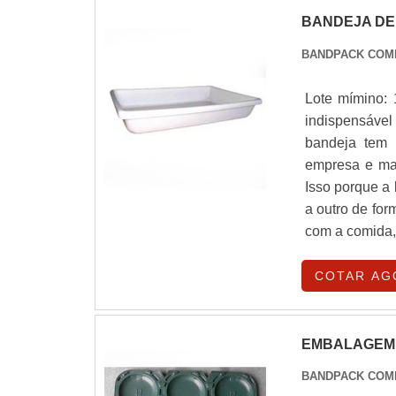
BANDEJA DE
BANDPACK COM
Lote mímino: 
indispensáve
bandeja tem 
empresa e mai
Isso porque a
a outro de fo
com a comida, 
COTAR AG
EMBALAGEM 
BANDPACK COM