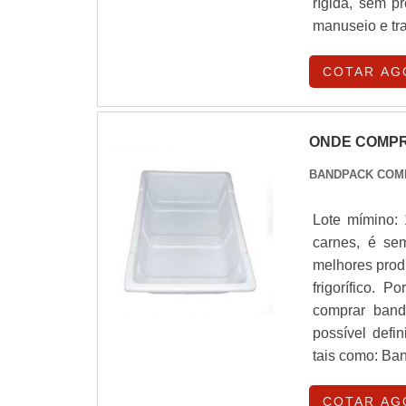
rígida, sem p
manuseio e tra
COTAR AG
ONDE COMPR
BANDPACK COM
Lote mímino:
carnes, é se
melhores prod
frigorífico. 
comprar bande
possível defi
tais como: Ban
COTAR AG