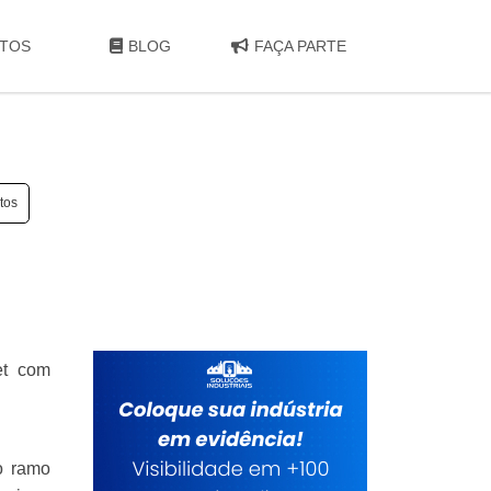
TOS
BLOG
FAÇA PARTE
tos
et com
o ramo