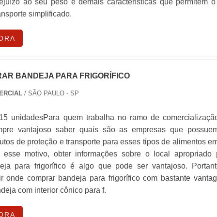
rejuízo ao seu peso e demais características que permitem o
nsporte simplificado.
ORA
AR BANDEJA PARA FRIGORÍFICO
ERCIAL
/ SÃO PAULO - SP
 15 unidadesPara quem trabalha no ramo de comercializaçã
mpre vantajoso saber quais são as empresas que possue
utos de proteção e transporte para esses tipos de alimentos e
Por esse motivo, obter informações sobre o local apropriado 
ja para frigorífico é algo que pode ser vantajoso. Portant
nir onde comprar bandeja para frigorífico com bastante vantag
deja com interior cônico para f.
ORA