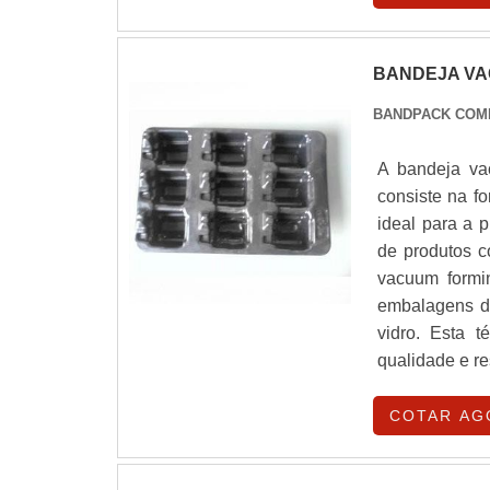
BANDEJA VA
BANDPACK COM
A bandeja va
consiste na f
ideal para a 
de produtos c
vacuum formi
embalagens de
vidro. Esta 
qualidade e re
COTAR AG