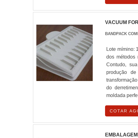
VACUUM FOR
BANDPACK COM
Lote mímino:
dos métodos m
Contudo, sua
produção de 
transformação
do derretimen
moldada perfe
COTAR AG
EMBALAGEM 