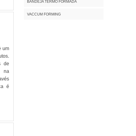
BANDEJA TERMO FORMADA
VACCUM FORMING
é um
tos.
s de
e na
avés
ca é