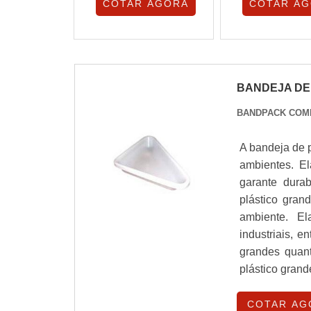
COTAR AGORA
COTAR A
BANDEJA DE
BANDPACK COM
A bandeja de p
ambientes. El
garante durab
plástico gran
ambiente. El
industriais, 
grandes quan
plástico grand
COTAR AG