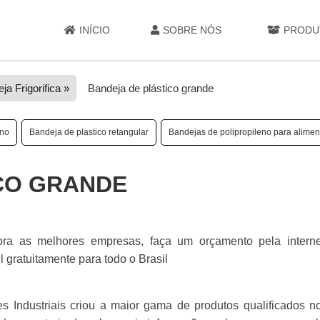
INÍCIO
SOBRE NÓS
PRODU
ja Frigorifica »
Bandeja de plástico grande
eno
Bandeja de plastico retangular
Bandejas de polipropileno para alimen
CO GRANDE
bra as melhores empresas, faça um orçamento pela intern
 gratuitamente para todo o Brasil
 Industriais criou a maior gama de produtos qualificados n