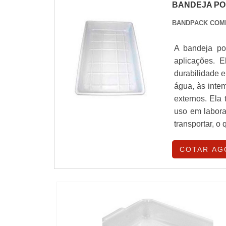
BANDEJA PO
BANDPACK COM
A bandeja pol
aplicações. 
durabilidade e
água, às inte
externos. Ela 
uso em laborat
transportar, o
COTAR AG