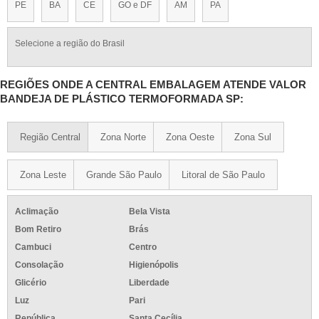
PE
BA
CE
GO e DF
AM
PA
Selecione a região do Brasil
REGIÕES ONDE A CENTRAL EMBALAGEM ATENDE VALOR
BANDEJA DE PLÁSTICO TERMOFORMADA SP:
Região Central
Zona Norte
Zona Oeste
Zona Sul
Zona Leste
Grande São Paulo
Litoral de São Paulo
Aclimação
Bela Vista
Bom Retiro
Brás
Cambuci
Centro
Consolação
Higienópolis
Glicério
Liberdade
Luz
Pari
República
Santa Cecília